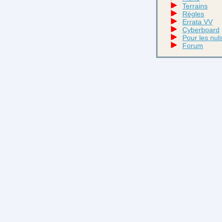
Terrains
Règles
Errata VV
Cyberboard
Pour les nul
Forum