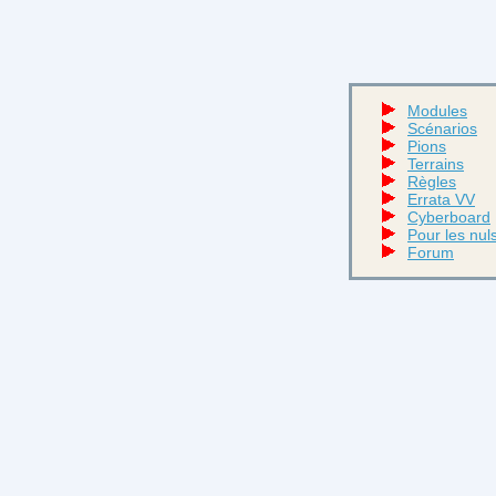
Modules
Scénarios
Pions
Terrains
Règles
Errata VV
Cyberboard
Pour les nul
Forum